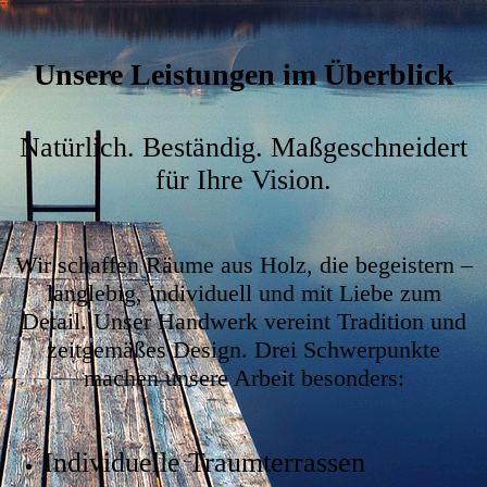
Unsere Leistungen im Überblick
Natürlich. Beständig. Maßgeschneidert
für Ihre Vision.
Wir schaffen Räume aus Holz, die begeistern –
langlebig, individuell und mit Liebe zum
Detail. Unser Handwerk vereint Tradition und
zeitgemäßes Design. Drei Schwerpunkte
machen unsere Arbeit besonders:
Individuelle Traumterrassen