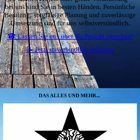
bei uns sind Sie in besten Händen. Persönliche
Beratung, sorgfältige Planung und zuverlässige
Umsetzung sind für uns selbstverständlich.
☎ Lassen Sie uns über Ihr Projekt sprechen!
📝 Jetzt unverbindlich anfragen
DAS ALLES UND MEH
R...