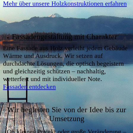
Mehr über unsere Holzkonstruktionen erfahren
Fassadengestaltung mit Charakter
Eine Fassade aus Holz verleiht jedem Gebäude
Wärme und Ausdruck. Wir setzen auf
durchdachte Lösungen, die optisch begeistern
und gleichzeitig schützen – nachhaltig,
wetterfest und mit individueller Note.
Fassaden entdecken
Wir begleiten Sie von der Idee bis zur
Umsetzung
Ob kleines Projekt oder große Veränderung –