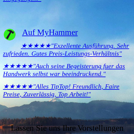
Auf MyHammer
★★★★★"Exzellente Ausführung. Sehr
zufrieden. Gutes Preis-Leistungs-Verhältnis"
★★★★★"Auch seine Begeisterung fuer das
Handwerk selbst war beeindruckend."
★★★★★"Alles TipTop! Freundlich, Faire
Preise, Zuverlässig, Top
Arbeit!"
Lassen Sie uns Ihre Vorstellungen