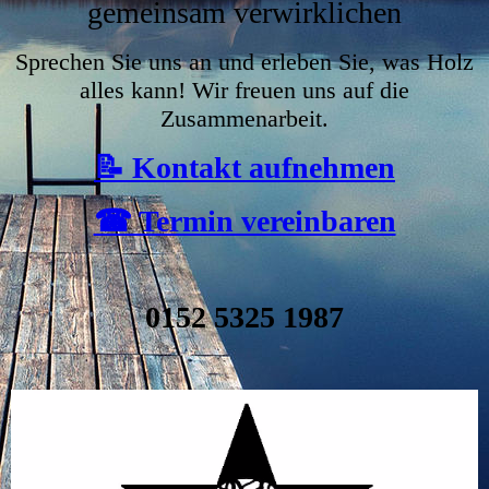
gemeinsam verwirklichen
Sprechen Sie uns an und erleben Sie, was Holz
alles kann! Wir freuen uns auf die
Zusammenarbeit.
📝 Kontakt aufnehmen
☎ Termin vereinbaren
0152 5325 1987