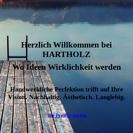
Herzlich Willkommen bei
HARTHOLZ
Wo Ideen Wirklichkeit werden
Handwerkliche Perfektion trifft auf Ihre
Vision.
Nachhaltig. Ästhetisch. Langlebig.
Ihr Projekt starten