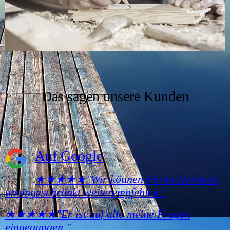
Das sagen unsere Kunden
Auf
Google
★★★★★"Wir können Firma Hartholz
uneingeschränkt weiterempfehlen."
★★★★★"Er ist auf alle meine Fragen
eingegangen."