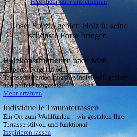
Hier mehr über uns erfahren
Unser Spezialgebiet: Holz in seine
schönste Form bringen
Holzkonstruktionen nach Maß
Carports, Pergolen oder
Terrassenüberdachungen – individuell geplant
und perfekt umgesetzt.
Mehr erfahren
Individuelle Traumterrassen
Ein Ort zum Wohlfühlen – wir gestalten Ihre
Terrasse stilvoll und funktional.
Inspirieren lassen