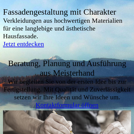
Fassadengestaltung mit Charakter
Verkleidungen aus hochwertigen Materialien
für eine langlebige und ästhetische
Hausfassade.
Jetzt entdecken
Beratung, Planung und Ausführung
aus Meisterhand
Wir begleiten Sie von der ersten Idee bis zur
Fertigstellung. Mit Qualität und Zuverlässigkeit
setzen wir Ihre Ideen und Wünsche um.
Kontaktformular öffnen